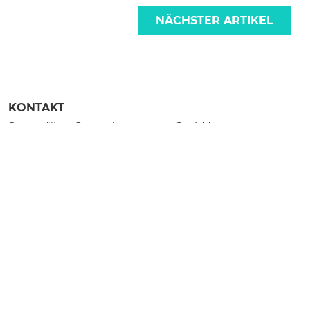
NÄCHSTER ARTIKEL
KONTAKT
Steuerfilter Steuerberatungs-GmbH
Manfred Hauser
Ischlerbahnstraße 23
5301 Eugendorf
+43 6225 7508
empfang(xmsAt)steuerfilter(xmsDot)at