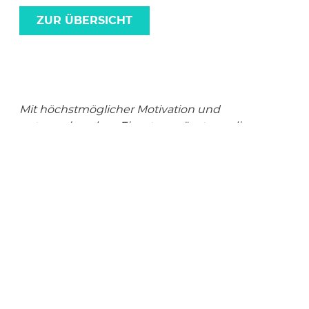
ZUR ÜBERSICHT
Mit höchstmöglicher Motivation und
entsprechendem Einsatz, ergänzt um die
passende Beratung wird aus der Idee Erfolg.
KONTAKT