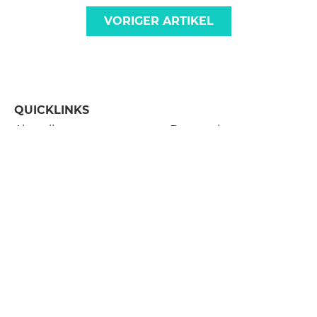
VORIGER ARTIKEL
QUICKLINKS
Aktuelles
Datenschutz
Leistungen
Impressum
Über uns
Kontakt
Downloads
Jobs